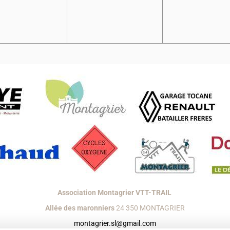
Association Montagrier VTT-TRAIL
Allée des maronniers
24 350 MONTAGRIER
montagrier.sl@gmail.com