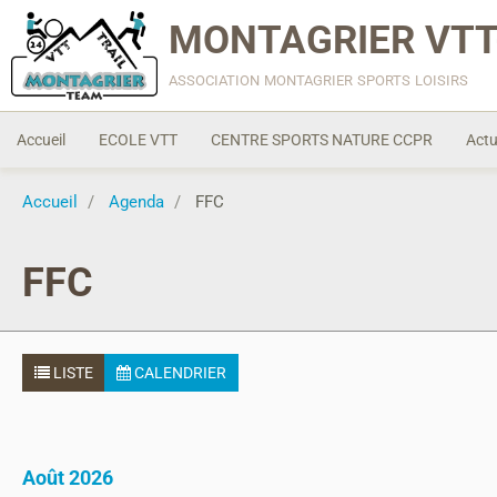
MONTAGRIER VTT
association montagrier sports loisirs
Accueil
ECOLE VTT
CENTRE SPORTS NATURE CCPR
Actu
Accueil
Agenda
FFC
FFC
LISTE
CALENDRIER
Août 2026