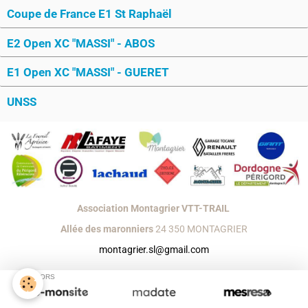
Coupe de France E1 St Raphaël
E2 Open XC "MASSI" - ABOS
E1 Open XC "MASSI" - GUERET
UNSS
Association Montagrier VTT-TRAIL
Allée des maronniers
24 350 MONTAGRIER
montagrier.sl@gmail.com
Créer un site internet avec e-monsite
SPONSORS
Signaler un contenu illicite sur ce site