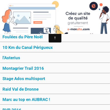
MONTAGRIER VTT-TRAIL
association montagrier sports loisirs
Trail & Raid
Foulées du Père Noël
10 Km du Canal Périgueux
l'Asterius
Montagrier Trail 2016
Stage Ados multisport
Raid Val de Dronne
Marc au top en AUBRAC !
BVB 2016