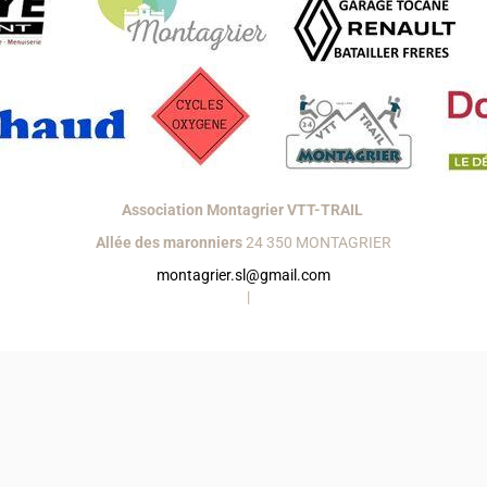
Association Montagrier VTT-TRAIL
Allée des maronniers
24 350 MONTAGRIER
montagrier.sl@gmail.com
réer un site internet avec e-monsite
Signaler un contenu illicite sur ce s