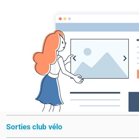
MONTAGRIER VTT
association montagrier sports loisirs
Accueil
ECOLE VTT
CENTRE SPORTS NATURE CCPR
Actu
Accueil
2024
2024
TENUES CLUB
Sorties club vélo