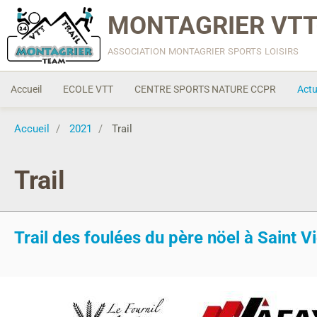
MONTAGRIER VTT
association montagrier sports loisirs
Accueil
ECOLE VTT
CENTRE SPORTS NATURE CCPR
Actu
Accueil
2021
Trail
Trail
Trail des foulées du père nöel à Saint V