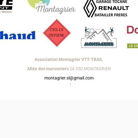
Association Montagrier VTT-TRAIL
Allée des maronniers
24 350 MONTAGRIER
montagrier.sl@gmail.com
réer un site internet avec e-monsite
Signaler un contenu illicite sur ce s