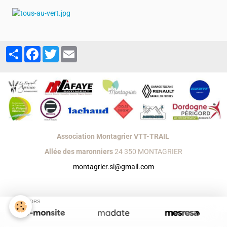
Partager
Facebook
Twitter
Email
Association Montagrier VTT-TRAIL
Allée des maronniers
24 350 MONTAGRIER
montagrier.sl@gmail.com
Créer un site internet avec e-monsite
Signaler un contenu illicite sur ce site
SPONSORS