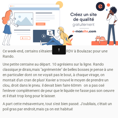
MONTAGRIER VTT-TRAIL
association montagrier sports loisirs
Tous au vert
Tous au vert
Ce week-end, certains s'étaient donnés RDV à Boulazac pour une
Rando.
Une petite centaine au départ. 10 agrésiens sur la ligne. Rando
classique je dirais,mais "agrémentée" de belles bosses
je pense à une
en particulier dont on ne voyait pas le bout, à chaque virage, on
montait d'un cran de plus! Xavier a trouvé le moyen de prendre un
clou, droit dans le pneu. il devait bien faire 60mm
on a pas osé
l'enlever complètement de peur que le liquide ne fasse pas son oeuvre
et il était trop long pour le laisser.
A part cette mésaventure, tout s'est bien passé. J'oubliais, c'était un
poil gras par endroit,mais ça on est habitué