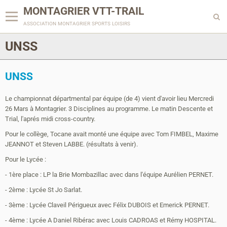
MONTAGRIER VTT-TRAIL
association montagrier sports loisirs
UNSS
UNSS
Le championnat départmental par équipe (de 4) vient d'avoir lieu Mercredi
26 Mars à Montagrier. 3 Disciplines au programme. Le matin Descente et
Trial, l'aprés midi cross-country.
Pour le collège, Tocane avait monté une équipe avec Tom FIMBEL, Maxime
JEANNOT et Steven LABBE. (résultats à venir).
Pour le Lycée :
- 1ère place : LP la Brie Mombazillac avec dans l'équipe Aurélien PERNET.
- 2ème : Lycée St Jo Sarlat.
- 3ème : Lycée Claveil Périgueux avec Félix DUBOIS et Emerick PERNET.
- 4ème : Lycée A Daniel Ribérac avec Louis CADROAS et Rémy HOSPITAL.