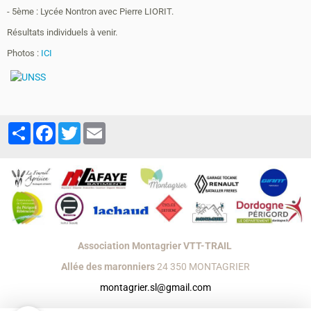
- 5ème : Lycée Nontron avec Pierre LIORIT.
Résultats individuels à venir.
Photos :
ICI
Partager
Facebook
Twitter
Email
Association Montagrier VTT-TRAIL
Allée des maronniers
24 350 MONTAGRIER
montagrier.sl@gmail.com
Créer un site internet avec e-monsite