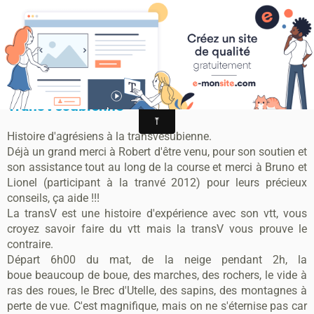
MONTAGRIER VTT-TRAIL
association montagrier sports loisirs
TransVésubienne
TransVésubienne
Histoire d'agrésiens à la transvésubienne.
Déjà un grand merci à Robert d'être venu, pour son soutien et
son assistance tout au long de la course et merci à Bruno et
Lionel (participant à la tranvé 2012) pour leurs précieux
conseils, ça aide !!!
La transV est une histoire d'expérience avec son vtt, vous
croyez savoir faire du vtt mais la transV vous prouve le
contraire.
Départ 6h00 du mat, de la neige pendant 2h, la
boue beaucoup de boue, des marches, des rochers, le vide à
ras des roues, le Brec d'Utelle, des sapins, des montagnes à
perte de vue. C'est magnifique, mais on ne s'éternise pas car