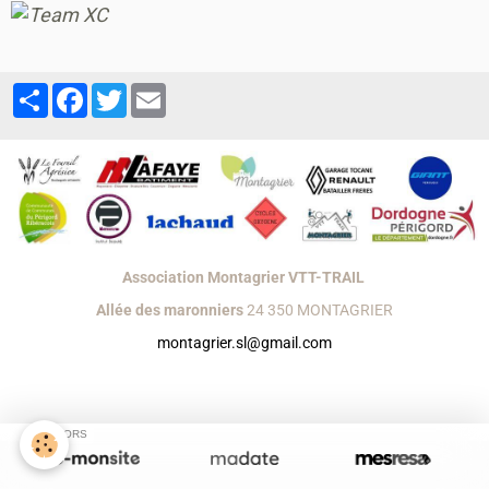
Partager
Facebook
Twitter
Email
Association Montagrier VTT-TRAIL
Allée des maronniers
24 350 MONTAGRIER
montagrier.sl@gmail.com
Créer un site internet avec e-monsite
Signaler un contenu illicite sur ce site
SPONSORS