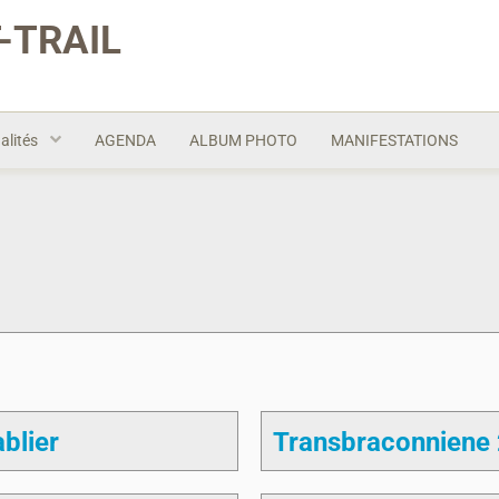
-TRAIL
alités
AGENDA
ALBUM PHOTO
MANIFESTATIONS
blier
Transbraconniene