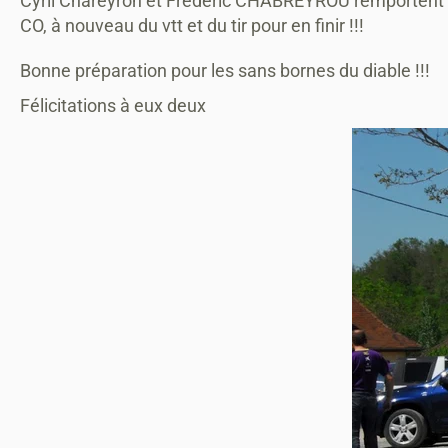
Cyril Chareyron et Fredéric CHABREYROU remportent cet
CO, à nouveau du vtt et du tir pour en finir !!!
Bonne préparation pour les sans bornes du diable !!!
Félicitations à eux deux