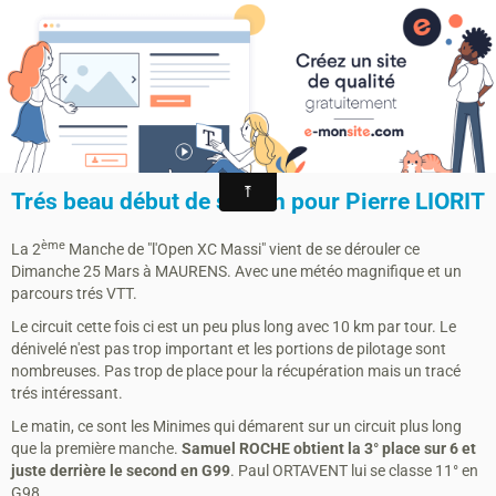
MONTAGRIER VTT-TRAIL
association montagrier sports loisirs
2ème Manche "Open XC Massi"
MAURENS
Trés beau début de saison pour Pierre LIORIT
ème
La 2
Manche de "l'Open XC Massi" vient de se dérouler ce
Dimanche 25 Mars à MAURENS. Avec une météo magnifique et un
parcours trés VTT.
Le circuit cette fois ci est un peu plus long avec 10 km par tour. Le
dénivelé n'est pas trop important et les portions de pilotage sont
nombreuses. Pas trop de place pour la récupération mais un tracé
trés intéressant.
Le matin, ce sont les Minimes qui démarent sur un circuit plus long
que la première manche.
Samuel ROCHE obtient la 3° place sur 6 et
juste derrière le second en G99
. Paul ORTAVENT lui se classe 11° en
G98.