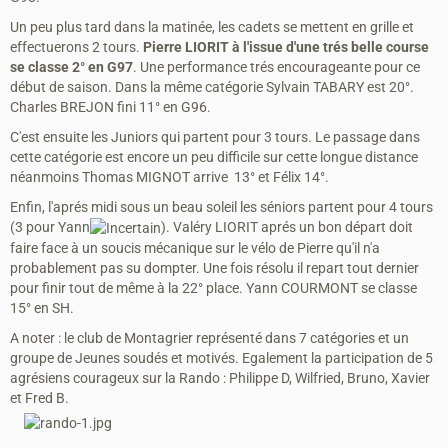
Un peu plus tard dans la matinée, les cadets se mettent en grille et
effectuerons 2 tours.
Pierre LIORIT à l'issue d'une trés belle course
se classe 2° en G97
. Une performance trés encourageante pour ce
début de saison. Dans la même catégorie Sylvain TABARY est 20°.
Charles BREJON fini 11° en G96.
C'est ensuite les Juniors qui partent pour 3 tours. Le passage dans
cette catégorie est encore un peu difficile sur cette longue distance
néanmoins Thomas MIGNOT arrive 13° et Félix 14°.
Enfin, l'aprés midi sous un beau soleil les séniors partent pour 4 tours
(3 pour Yann
). Valéry LIORIT aprés un bon départ doit
faire face à un soucis mécanique sur le vélo de Pierre qu'il n'a
probablement pas su dompter. Une fois résolu il repart tout dernier
pour finir tout de même à la 22° place. Yann COURMONT se classe
15° en SH.
A noter : le club de Montagrier représenté dans 7 catégories et un
groupe de Jeunes soudés et motivés. Egalement la participation de 5
agrésiens courageux sur la Rando : Philippe D, Wilfried, Bruno, Xavier
et Fred B.