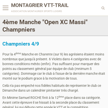
MONTAGRIER VTT-TRAIL
association montagrier sports loisirs
4ème Manche "Open XC Massi"
Champniers
Champniers 4/9
ème
Pour la 4
Manche en Charente (sur 9) les agrésiens étaient moins
nombreux que jusqu'à présent. 6 Violets dans 4 catégories avec de
bonnes conditions météo (enfin). Pas suffisant pour marquer des
points au classement général par équipe de club (mnimum 5
catégories). Dommage car le club à l'issue de la dernière manche était
monté sur le podium grace à la motivation de tous.
Celà n'a pas empeché nos fidèles habitués de représenter le club ce
Dimanche dans un calendrier pinitanier trés chargé.
ème
En Minime Samuel ROCHE finit à la 12
place dans sa catégorie.
Avant cette épreuve il se hissait à la seconde place du classement
général, lui qui débute cette année le VTT et la compétition.