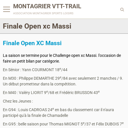
MONTAGRIER VTT-TRAIL
association montagrier sports loisirs
Finale Open xc Massi
Finale Open XC Massi
La saison se termine pour le Challenge open xc Massi. l'occasion de
faire un petit bilan par catégorie.
e
En Sénior : Yann COURMONT 18
/44
e
En M30 : Philippe DEMARTHE 29
/84 avec seulement 2 manches / 9.
Un début prometteur dans la compétition.
e
e
En M40 : Valéry LIORIT 9
/68 et Frédéric BRUSSON 43
Chez les Jeunes :
e
En G94 : Louis CADROAS 24
en bas du classement car il n'aura
participé qu'à la finale de Chamadelle
e
e
En G95 : belle saison pour Thomas MIGNOT 5
/37 et Félix DUBOIS 7