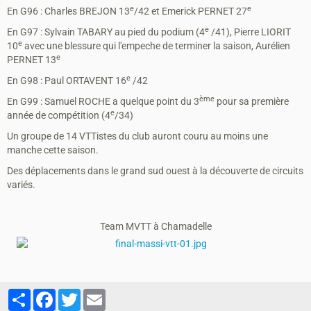
e
e
En G96 : Charles BREJON 13
/42 et Emerick PERNET 27
e
En G97 : Sylvain TABARY au pied du podium (4
/41), Pierre LIORIT
e
10
avec une blessure qui l'empeche de terminer la saison, Aurélien
e
PERNET 13
e
En G98 : Paul ORTAVENT 16
/42
ème
En G99 : Samuel ROCHE a quelque point du 3
pour sa première
e
année de compétition (4
/34)
Un groupe de 14 VTTistes du club auront couru au moins une
manche cette saison.
Des déplacements dans le grand sud ouest à la découverte de circuits
variés.
Team MVTT à Chamadelle
Partager
Facebook
Twitter
Email