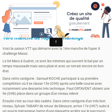
MONTAGRIER VTT-TRAIL
association montagrier sports loisirs
1ère Manche "Open XC Massi" Guéret
1ère manche de l'open XChallenge
Voici la saison VTT qui démarre avec la 1ère manche de l'open X
challenge Massi.
Le 04 Mars à Guéret, ce sont les minimes qui ouvrent le bal par un
temps maussade mais sans pluie et avec un terrain encore en bon
état.
Dans cette catégorie : Samuel ROCHE participait à sa première
compétition où il se classe 13e (G99) aprés une belle course avec
notamment une descente trés technique. Paul ORTAVENT obtient une
9e (G98) place dans un groupe d'un niveau relevé.
Ensuite c'est au tour des cadets. Dans cette catégorie d'un trés bon
niveau, Sylvain TABARY de retour de blessure, arrive 17e (H97) suite à
un soucis mécanique (perte d'une plaquette arrière sur le parcours),