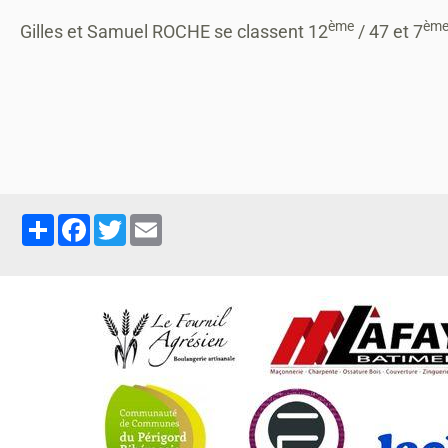
ème
èm
Gilles et Samuel ROCHE se classent 12
/ 47 et 7
Partager
Facebook
Twitter
Email