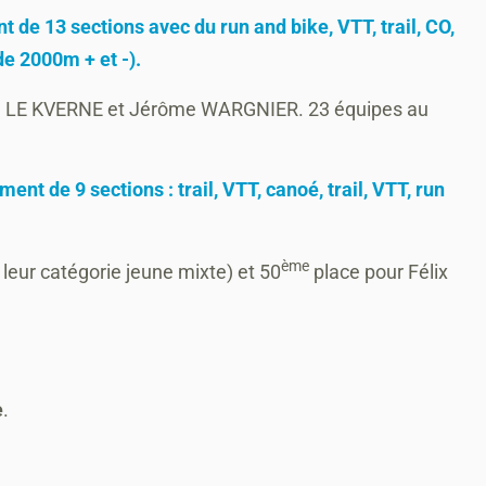
nt de 13 sections avec du run and bike, VTT, trail, CO,
de 2000m + et -).
d LE KVERNE et Jérôme WARGNIER. 23 équipes au
nt de 9 sections : trail, VTT, canoé, trail, VTT, run
ème
leur catégorie jeune mixte) et 50
place pour Félix
e
.