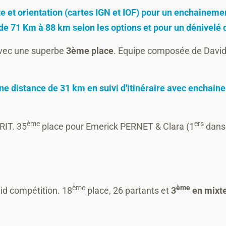
arte et orientation (cartes IGN et IOF) pour un enchaineme
e de 71 Km à 88 km selon les options et pour un dénivelé 
avec une superbe
3ème place
. Equipe composée de Davi
ne distance de 31 km en suivi d'itinéraire avec enchaineme
ème
ers
RIT. 35
place pour Emerick PERNET & Clara (1
dans 
:
ème
ème
id compétition. 18
place, 26 partants et
3
en mixt