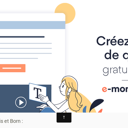
-TRAIL
alités
AGENDA
ALBUM PHOTO
MANIFESTATIONS
 Bastide & Raid de la Vézère
 Bastide & Raid de la Vézère
ir
s et Born :