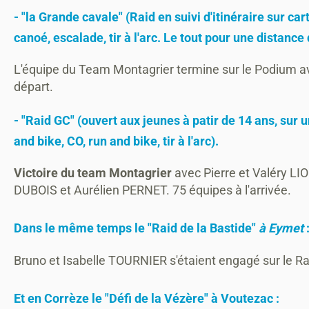
- "
la Grande cavale
" (Raid en suivi d'itinéraire sur c
canoé, escalade, tir à l'arc. Le tout pour une distanc
L'équipe du Team Montagrier termine sur le Podium 
départ.
-
"Raid GC"
(ouvert aux jeunes à patir de 14 ans, sur u
and bike, CO, run and bike, tir à l'arc).
Victoire du team Montagrier
avec Pierre et Valéry LIO
DUBOIS et Aurélien PERNET. 75 équipes à l'arrivée.
Dans le même temps le
"Raid de la Bastide"
à Eymet
Bruno et Isabelle TOURNIER s'étaient engagé sur le Ra
Et en Corrèze le
"Défi de la Vézère"
à Voutezac :