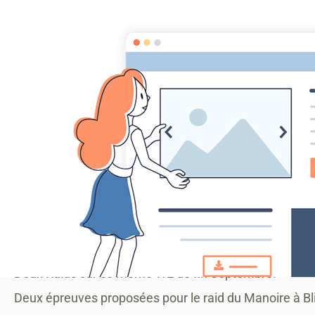
MONTAGRIER VTT
association montagrier sports loisirs
Accueil
ECOLE VTT
CENTRE SPORTS NATURE CCPR
Actu
Accueil
2013
TRAIL & RAID
Raid du Manoir, Raid de la
Raid du Manoir, Raid de la
Belles perfs sur le Raid du Mano
Deux Raids sur ce même WE de fin Septembre.
Deux épreuves proposées pour le raid du Manoire à Bli