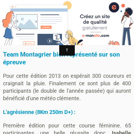
MONTAGRIER VTT-TRAIL
association montagrier sports loisirs
Team Montagrier bien représenté sur
son épreuve
Team Montagrier bien représenté sur son
épreuve
Pour cette édition 2013 on espérait 300 coureurs et
craignait la pluie. Finalement ce sont plus de 400
participants (le double de l'année passée) qui auront
bénéficié d'une météo clémente.
L'agrésienne (8Km 250m D+) :
Première édition pour cette course féminine. 65
participantes, une belle réussite donc.
Isabelle