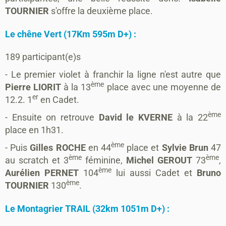
TOURNIER
s'offre la deuxième place.
Le chêne Vert (17Km 595m D+) :
1
89 participant(e)s
- Le premier violet à franchir la ligne n'est autre que
ème
Pierre LIORIT
à la 13
place avec une moyenne de
er
12.2. 1
en Cadet.
ème
- Ensuite on retrouve
David le KVERNE
à la 22
place en 1h31.
ème
- Puis
Gilles ROCHE
en 44
place et
Sylvie Brun
47
ème
ème
au scratch et 3
féminine,
Michel GEROUT
73
,
ème
Aurélien PERNET
104
lui aussi Cadet et
Bruno
ème
TOURNIER
130
.
Le Montagrier TRAIL (32km 1051m D+) :