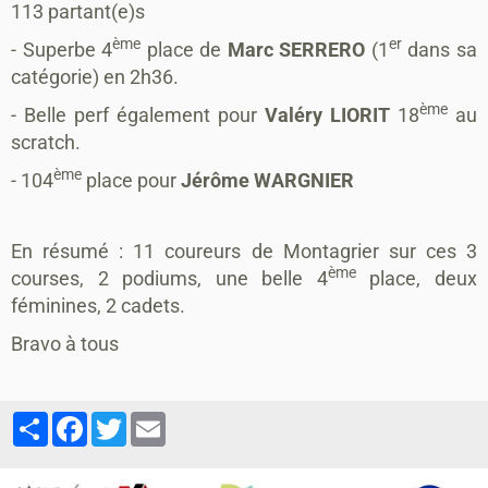
113 partant(e)s
ème
er
- Superbe 4
place de
Marc SERRERO
(1
dans sa
catégorie) en 2h36.
ème
- Belle perf également pour
Valéry LIORIT
18
au
scratch.
ème
- 104
place pour
Jérôme WARGNIER
En résumé : 11 coureurs de Montagrier sur ces 3
ème
courses, 2 podiums, une belle 4
place, deux
féminines, 2 cadets.
Bravo à tous
Partager
Facebook
Twitter
Email