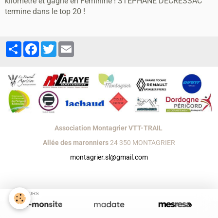
kilométre et gagne en Féminine ! STÉPHANE DECRESSAC
termine dans le top 20 !
Partager
Facebook
Twitter
Email
Association Montagrier VTT-TRAIL
Allée des maronniers
24 350 MONTAGRIER
montagrier.sl@gmail.com
Créer un site internet avec e-monsite
Signaler un contenu illicite sur ce site
SPONSORS