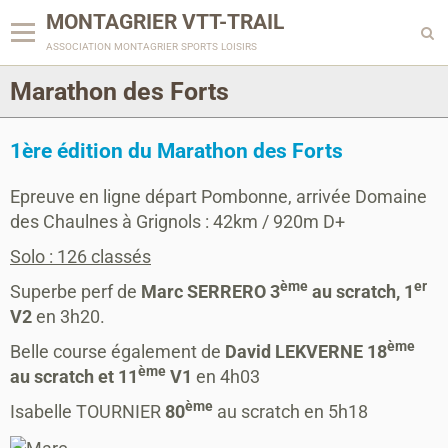
MONTAGRIER VTT-TRAIL
association montagrier sports loisirs
Marathon des Forts
1ère édition du Marathon des Forts
Epreuve en ligne départ Pombonne, arrivée Domaine
des Chaulnes à Grignols : 42km / 920m D+
Solo : 126 classés
ème
er
Superbe perf de
Marc SERRERO 3
au scratch, 1
V2
en 3h20.
ème
Belle course également de
David LEKVERNE 18
ème
au scratch et 11
V1
en 4h03
ème
Isabelle TOURNIER
80
au scratch en 5h18