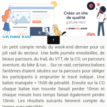
MONTAGRIER VTT-TRAIL
association montagrier sports loisirs
Raid Val de Dronne
CR Raid VDD
Un petit compte rendu du week-end dernier pour ce
joli raid du secteur. Une belle journée ensolieillée, de
beaux parcours, du trail, du VTT, de la CO, un parcours
aventure, du bike & run... Sur ce raid, certaines balises
fantômes étaient situées sur la parcours pour obliger
les participants à emprunter le tracé indiqué. Une
balise manquée = 1h00 de pénalité. Ensuite sur la CO
chaque balise non trouvée faisait perdre 10min et
chaque minute hors temps faisait également perdre
10min. Les résultats suivants tiennent compte du
temps avec pénalités.