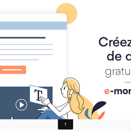
-TRAIL
alités
AGENDA
ALBUM PHOTO
MANIFESTATIONS
zère
zère
uvézère à Saint Mesmin: