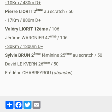
- 10Km / 430m D+
ème
Pierre LIORIT 2
au scratch / 50
- 17Km / 880m D+
Valéry LIORIT 12ème
/ 106
ème
Jérôme WARGNIER 47
/ 106
- 30Km / 1300m D+
ème
ème
Sylvie BRUN 2
féminine 25
au scratch / 50
ème
David LE KVERN 26
/ 50
Frédéric CHABREYROU (
abandon
)
Partager
Facebook
Twitter
Email