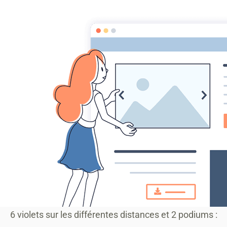
MONTAGRIER VTT
association montagrier sports loisirs
Accueil
ECOLE VTT
CENTRE SPORTS NATURE CCPR
Actu
Accueil
2014
TRAIL & RAID
Trail des gorges de l'Auvé
Trail des gorges de l'Auvé
Saint Mesmin
Dimanche 23 Février c'était le Trail des Gorges de l'A
6 violets sur les différentes distances et 2 podiums :