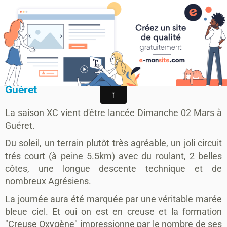
MONTAGRIER VTT-TRAIL
association montagrier sports loisirs
E1 Open XC MASSI Guéret
Première manche du Challenge XC Massi à
Guéret
La saison XC vient d'être lancée Dimanche 02 Mars à
Guéret.
Du soleil, un terrain plutôt très agréable, un joli circuit
trés court (à peine 5.5km) avec du roulant, 2 belles
côtes, une longue descente technique et de
nombreux Agrésiens.
La journée aura été marquée par une véritable marée
bleue ciel. Et oui on est en creuse et la formation
"Creuse Oxygène" impressionne par le nombre de ses