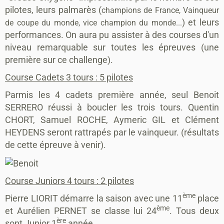
pilotes, leurs palmarès (
champions de France, Vainqueur
) et leurs
de coupe du monde, vice champion du monde...
performances. On aura pu assister à des courses d'un
niveau remarquable sur toutes les épreuves (une
première sur ce challenge).
Course Cadets 3 tours : 5 pilotes
Parmis les 4 cadets première année, seul Benoit
SERRERO réussi à boucler les trois tours. Quentin
CHORT, Samuel ROCHE, Aymeric GIL et Clément
HEYDENS seront rattrapés par le vainqueur. (résultats
de cette épreuve à venir).
Course Juniors 4 tours : 2 pilotes
ème
Pierre LIORIT démarre la saison avec une 11
place
ème
et Aurélien PERNET se classe lui 24
. Tous deux
ère
sont Junior 1
année.