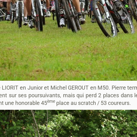
rre LIORIT en Junior et Michel GEROUT en M50.
Pierre ter
t sur ses poursuivants, mais qui perd 2 places dans le 
ème
nt une honorable 45
place au scratch / 53 coureurs.