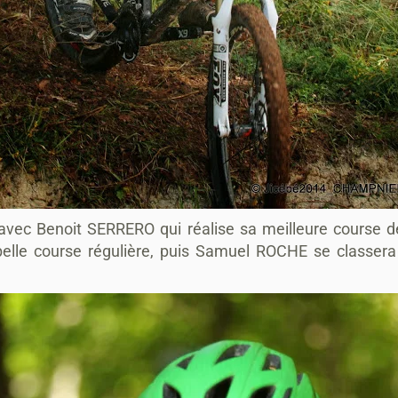
 avec Benoit SERRERO qui réalise sa meilleure course 
 belle course régulière, puis Samuel ROCHE se classera