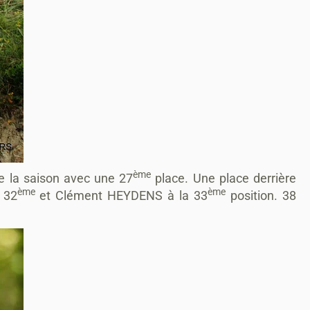
ème
de la saison avec une 27
place. Une place derrière
ème
ème
 32
et Clément HEYDENS à la 33
position. 38