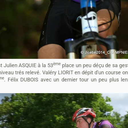
ème
st Julien ASQUIE à la 53
place un peu déçu de sa gest
iveau trés relevé.
Valéry LIORIT en dépit d'un course on 
me
. Félix DUBOIS avec un dernier tour un peu plus len