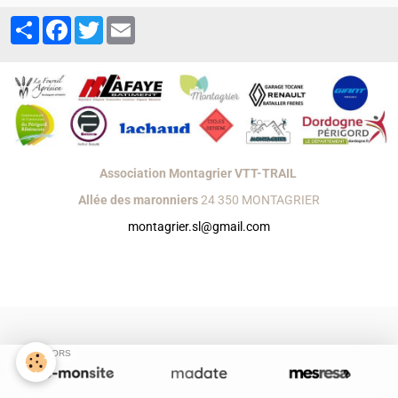
Partager
Facebook
Twitter
Email
Association Montagrier VTT-TRAIL
Allée des maronniers
24 350 MONTAGRIER
montagrier.sl@gmail.com
Créer un site internet avec e-monsite
Signaler un contenu illicite sur ce site
SPONSORS