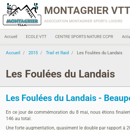
MONTAGRIER VTT
association montagrier sports loisirs
Accueil
ECOLE VTT
CENTRE SPORTS NATURE CCPR
Actu
Accueil
2015
Trail et Raid
Les Foulées du Landais
Les Foulées du Landais
Les Foulées du Landais - Beaupo
En ce jour de commémoration du 8 mai, nous étions finaleme
146 au total.
Une forte augmentation, quasiment le double par rapport à 20