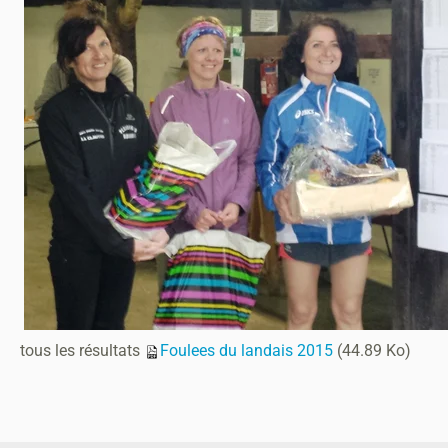
tous les résultats
Foulees du landais 2015
(44.89 Ko)