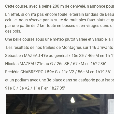
Cette course, avec à peine 200 m de dénivelé, n'annonce pour
En effet, si on n'a pas encore foulé le terrain landais de Be
celui-ci nous réserve par la suite de multiples faux plats e
par une partie de 2 km toute en bosses et en virages dans un 
des bois.
Une belle course sous une météo plutôt variée et variable, à 
Les résultats de nos trailers de Montagrier, sur 146 arrivants 
Sébastien MAZEAU
47e
au général / 15e SE / 46e M en 1h 17
Nicolas MAZEAU
71e
au G / 26e SE / 67e M en 1h22'36''
Frédéric CHABREYROU
59e
G / 11e V2 / 56e M en 1h19'36''
et un podium avec une
3e
place dans sa catégorie pour Isab
91e G / 3e V2 / 11e F en 1h27'05''