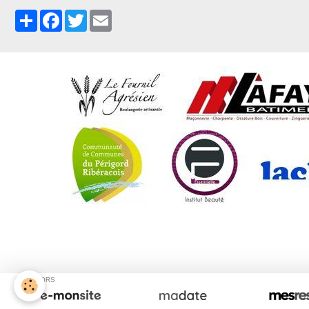
Partager
Facebook
Twitter
Email
C
SPONSORS