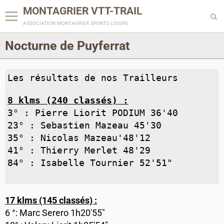
MONTAGRIER VTT-TRAIL
association montagrier sports loisirs
Nocturne de Puyferrat
Les résultats de nos Trailleurs
8 klms (240 classés) :
3° :
Pierre Liorit
PODIUM 36'40
23° :
Sebastien Mazeau
45'30
35° :
Nicolas Mazeau
'48'12
41° :
Thierry Merlet
48'29
84° :
Isabelle Tournier
52'51"
17 klms (145 classés) :
6 °: Marc Serero 1h20'55"