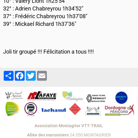
10° : Valery Liorit 1h25'54"
32° :
Adrien Chabreyrou
1h34'52"
37° :
Frédéric Chabreyrou
1h37'08"
39° : Mickael Richard 1h37'36"
Joli tir groupé !!! Félicitation a tous !!!!
Partager
Facebook
Twitter
Email
Association Montagrier VTT-TRAIL
Allée des maronniers
24 350 MONTAGRIER