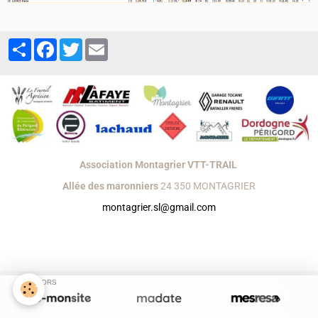
Partager
Facebook
Twitter
Email
Association Montagrier VTT-TRAIL
Allée des maronniers
24 350 MONTAGRIER
montagrier.sl@gmail.com
Créer un site internet avec e-monsite
Signaler un contenu illicite sur ce site
SPONSORS