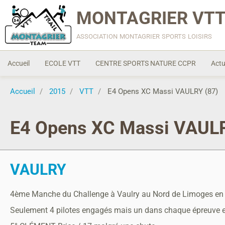
MONTAGRIER VTT
association montagrier sports loisirs
Accueil
ECOLE VTT
CENTRE SPORTS NATURE CCPR
Actu
Accueil
2015
VTT
E4 Opens XC Massi VAULRY (87)
E4 Opens XC Massi VAULR
VAULRY
4ème Manche du Challenge à Vaulry au Nord de Limoges en 
Seulement 4 pilotes engagés mais un dans chaque épreuve et 