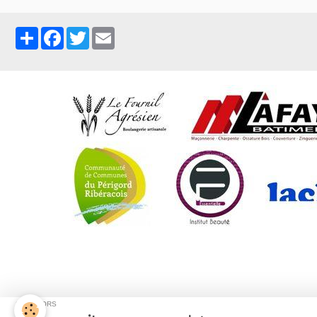
Partager
Facebook
Twitter
Email
C
SPONSORS