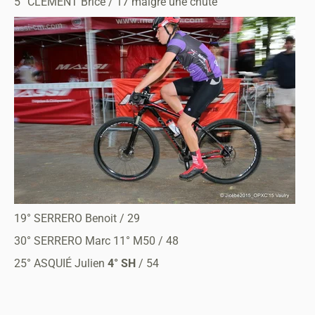
5° CLÉMENT Brice / 17 malgré une chute
19° SERRERO Benoit / 29
30° SERRERO Marc 11° M50 / 48
25° ASQUIÉ Julien
4° SH
/ 54