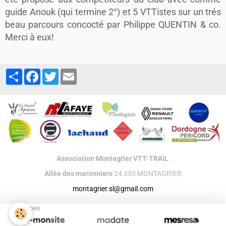
guide Anouk (qui termine 2°) et 5 VTTistes sur un trés
beau parcours concocté par Philippe QUENTIN & co.
Merci à eux!
Partager
Facebook
Twitter
Email
Association Montagrier VTT-TRAIL
Allée des maronniers
24 350 MONTAGRIER
montagrier.sl@gmail.com
Créer un site internet avec e-monsite
SPONSORS
Signaler un contenu illicite sur ce site