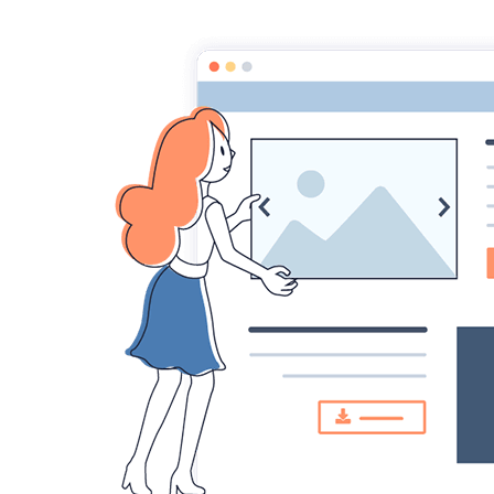
MONTAGRIER VTT
association montagrier sports loisirs
Accueil
ECOLE VTT
CENTRE SPORTS NATURE CCPR
Actu
Accueil
2015
VTT
Régional UFOLEP
Régional UFOLEP
Belges Régional UFOLEP
Brice CLEMENT participait ce week-end au championa
Il se classe 10° en Minimes pour la coupe régionale e