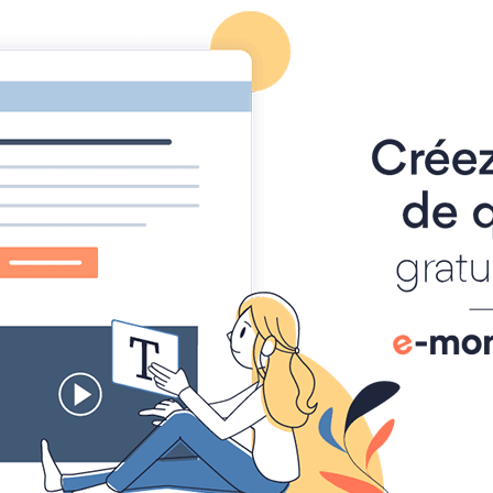
-TRAIL
alités
AGENDA
ALBUM PHOTO
MANIFESTATIONS
t régional UFOLEP support également de la coupe de do
t 4° de la coupe départementale.