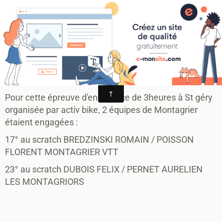
MONTAGRIER VTT-TRAIL
association montagrier sports loisirs
St Géry Endurance
3H Endurance St Géry
Pour cette épreuve d'endurance de 3heures à St géry
organisée par activ bike, 2 équipes de Montagrier
étaient engagées :
17° au scratch BREDZINSKI ROMAIN / POISSON
FLORENT MONTAGRIER VTT
23° au scratch DUBOIS FELIX / PERNET AURELIEN
LES MONTAGRIORS