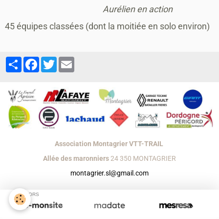
Aurélien en action
45 équipes classées (dont la moitiée en solo environ)
Partager
Facebook
Twitter
Email
Association Montagrier VTT-TRAIL
Allée des maronniers
24 350 MONTAGRIER
montagrier.sl@gmail.com
Créer un site internet avec e-monsite
SPONSORS
Signaler un contenu illicite sur ce site