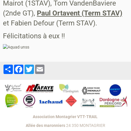
Mairot (1STAV), Tom VandenBaviere
(2nde GT),
Paul Ortavent (Term STAV)
et Fabien Defour (Term STAV).
Félicitations à eux !!
Partager
Facebook
Twitter
Email
Association Montagrier VTT-TRAIL
Allée des maronniers
24 350 MONTAGRIER