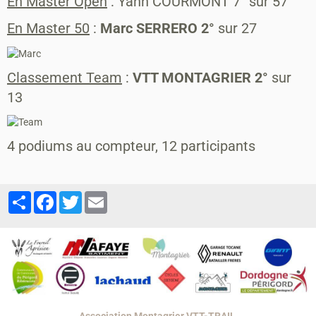
En Master Open
: Yann COURMONT 7° sur 57
En Master 50
:
Marc SERRERO 2°
sur 27
Classement Team
:
VTT MONTAGRIER 2°
sur
13
4 podiums au compteur, 12 participants
Partager
Facebook
Twitter
Email