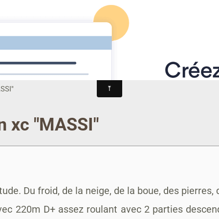
-TRAIL
alités
AGENDA
ALBUM PHOTO
MANIFESTATIONS
SSI"
n xc "MASSI"
. Du froid, de la neige, de la boue, des pierres, d
avec 220m D+ assez roulant avec 2 parties descend