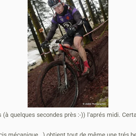
(à quelques secondes près :-)) l'aprés midi. Certa
is mécanique...) obtient tout de même une trés be