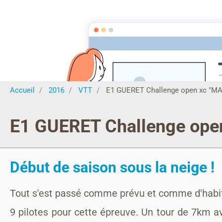
MONTAGRIER VTT
association montagrier sports loisirs
Accueil
ECOLE VTT
CENTRE SPORTS NATURE CCPR
Actu
Accueil
2016
VTT
E1 GUERET Challenge open xc "MA
E1 GUERET Challenge ope
Début de saison sous la neige !
Tout s'est passé comme prévu et comme d'habitude
9 pilotes pour cette épreuve. Un tour de 7km 