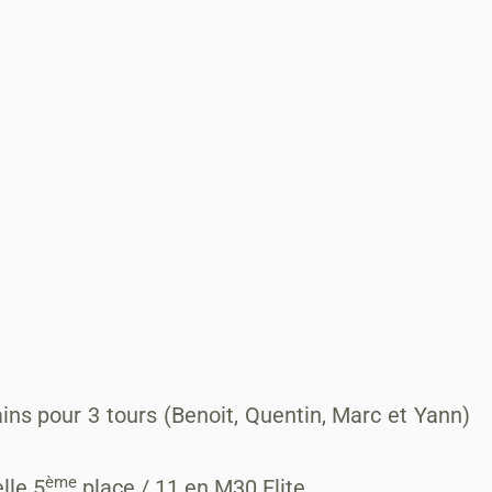
ins pour 3 tours (Benoit, Quentin, Marc et Yann)
ème
lle 5
place / 11 en M30 Elite.