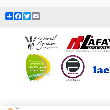
Partager
Facebook
Twitter
Email
C
SPONSORS