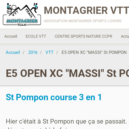
MONTAGRIER VTT
association montagrier sports loisirs
Accueil
ECOLE VTT
CENTRE SPORTS NATURE CCPR
Actu
Accueil
2016
VTT
E5 OPEN XC "MASSI" St POMPON
E5 OPEN XC "MASSI" St
St Pompon course 3 en 1
Hier c'était à St Pompon que ça se passai