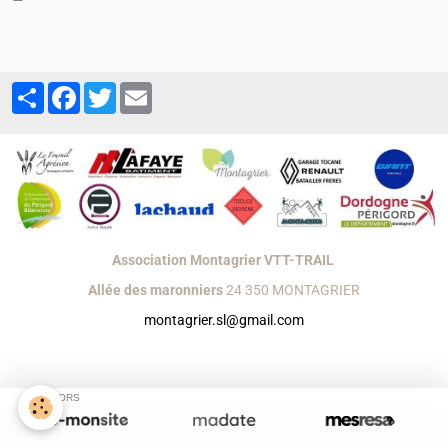
Partager
Facebook
Twitter
Email
Association Montagrier VTT-TRAIL
Allée des maronniers
24 350 MONTAGRIER
montagrier.sl@gmail.com
Créer un site internet avec e-monsite
Signaler un contenu illicite sur ce site
SPONSORS