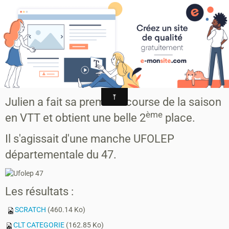
MONTAGRIER VTT-TRAIL
association montagrier sports loisirs
Premier podium
Bon début de saison pour Julien
Julien a fait sa première course de la saison
ème
en VTT et obtient une belle 2
place.
Il s'agissait d'une manche UFOLEP
départementale du 47.
Les résultats :
SCRATCH
(460.14 Ko)
CLT CATEGORIE
(162.85 Ko)