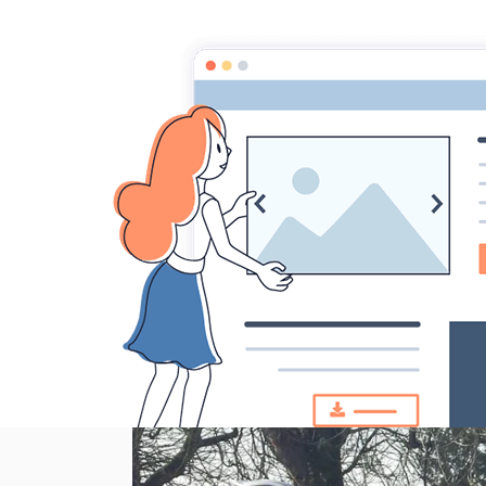
MONTAGRIER VTT
association montagrier sports loisirs
Accueil
ECOLE VTT
CENTRE SPORTS NATURE CCPR
Actu
Accueil
2016
VTT
Sortie Club VTT du 06/03/2016
Sortie Club VTT du 06/03
Enfin une sortie. Le temps m'a paru long. Nous 
nous n'avons pas eu le temps d'avoir froid.