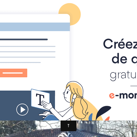
-TRAIL
alités
AGENDA
ALBUM PHOTO
MANIFESTATIONS
/2016
étions peu mais tant pis, la température était un 