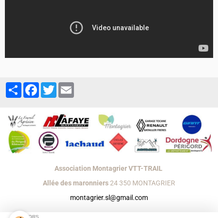
Partager
Facebook
Twitter
Email
Association Montagrier VTT-TRAIL
Allée des maronniers
24 350 MONTAGRIER
montagrier.sl@gmail.com
Créer un site internet avec e-monsite
SPONSORS