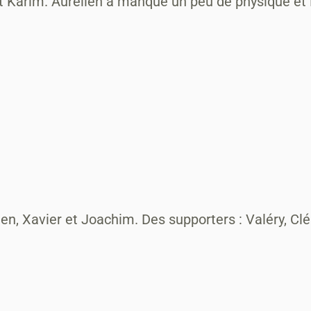
l et Karim. Aurélien a manqué un peu de physique e
ien, Xavier et Joachim. Des supporters : Valéry, C