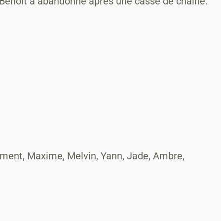
t Benoit a abandonné aprés une casse de chaîne.
lément, Maxime, Melvin, Yann, Jade, Ambre,