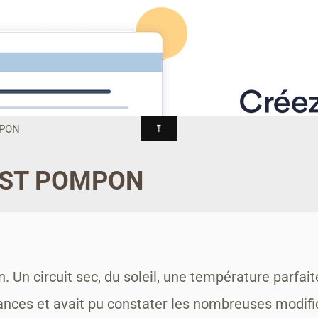
-TRAIL
alités
AGENDA
ALBUM PHOTO
MANIFESTATIONS
MPON
 ST POMPON
Un circuit sec, du soleil, une température parfaite
ances et avait pu constater les nombreuses modific