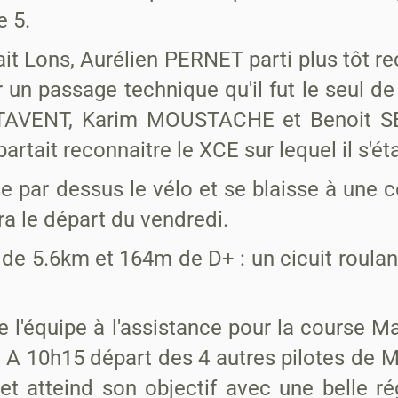
e 5.
ait Lons, Aurélien PERNET parti plus tôt 
r un passage technique qu'il fut le seul d
ORTAVENT, Karim MOUSTACHE et Benoit S
rtait reconnaitre le XCE sur lequel il s'étai
 par dessus le vélo et se blaisse à une c
ra le départ du vendredi.
t de 5.6km et 164m de D+ : un cicuit roula
e l'équipe à l'assistance pour la course M
. A 10h15 départ des 4 autres pilotes de Mo
et atteind son objectif avec une belle ré