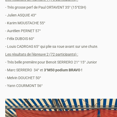
- Trés grosse perf de Paul ORTAVENT 35° (15°ESH)
- Julien ASQUIE 43°
- Karim MOUSTACHE 55°
- Aurélien PERNET 57°
- Félix DUBOIS 60°
- Louis CADROAS 65° qui plie sa roue avant sur une chute.
Les résultats de l'épreuve 2 (72 participants) :
- Trés belle première pour Benoit SERRERO 21° 15° Junior
- Marc SERRERO 34° et
3°M50 podium BRAVO !
- Melvin DOUCHET 50°
- Yann COURMONT 56°