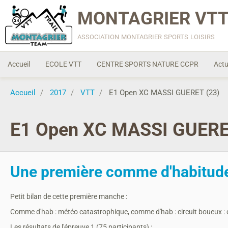
MONTAGRIER VTT
association montagrier sports loisirs
Accueil
ECOLE VTT
CENTRE SPORTS NATURE CCPR
Actu
Accueil
2017
VTT
E1 Open XC MASSI GUERET (23)
E1 Open XC MASSI GUERE
Une première comme d'habitude
Petit bilan de cette première manche :
Comme d'hab : météo catastrophique, comme d'hab : circuit boueux : 
Les résultats de l'épreuve 1 (75 participants) :