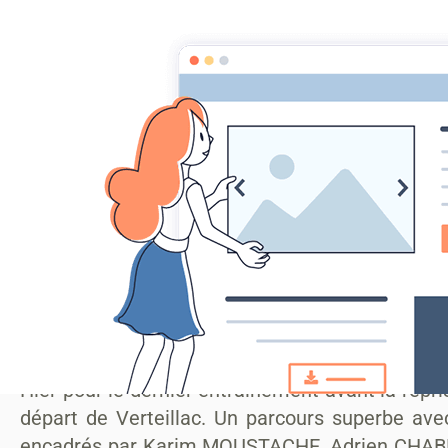
MONTAGRIER VTT
association montagrier sports loisirs
Accueil
ECOLE VTT
CENTRE SPORTS NATURE CCPR
Actu
Accueil
2017
VTT
Fin des entrainements, la trève ...
Fin des entrainements, la tr
C'est les vacances
Hier pour le dernier entrainement avant la repr
départ de Verteillac. Un parcours superbe ave
encadrés par Karim MOUSTACHE, Adrien CHABR