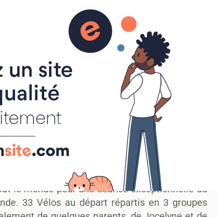
 tout le monde pour une séance exceptionnelle au
onde. 33 Vélos au départ répartis en 3 groupes
ment de quelques parents, de Jocelyne et de