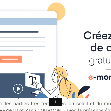
-TRAIL
alités
AGENDA
ALBUM PHOTO
MANIFESTATIONS
ève ...
ise de Septembre, le club avait proposé de réunir
c des parties trés techniques, du soleil et du m
EYROU et Yann COURMONT avec la présence égale