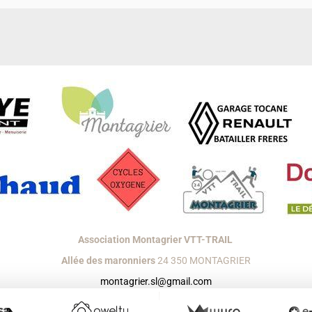
Association Montagrier VTT-TRAIL
Allée des maronniers
24 350 MONTAGRIER
montagrier.sl@gmail.com
réer un site internet avec e-monsite
Signaler un contenu illicite sur ce s