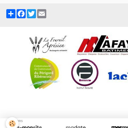
Partager
Facebook
Twitter
Email
C
SPONSORS