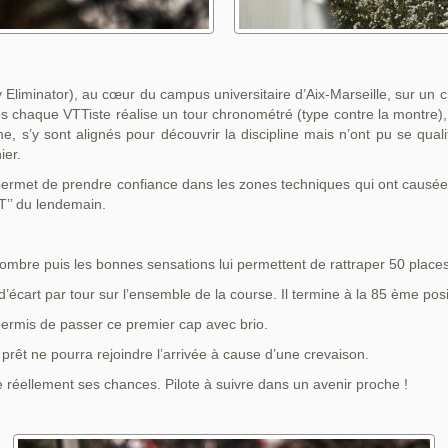
liminator), au cœur du campus universitaire d’Aix-Marseille, sur un c
 chaque VTTiste réalise un tour chronométré (type contre la montre), 
 s’y sont alignés pour découvrir la discipline mais n’ont pu se qualif
ier.
 permet de prendre confiance dans les zones techniques qui ont caus
T’’ du lendemain.
combre puis les bonnes sensations lui permettent de rattraper 50 places
’écart par tour sur l’ensemble de la course. Il termine à la 85 ème posi
permis de passer ce premier cap avec brio.
prêt ne pourra rejoindre l’arrivée à cause d’une crevaison.
réellement ses chances. Pilote à suivre dans un avenir proche !