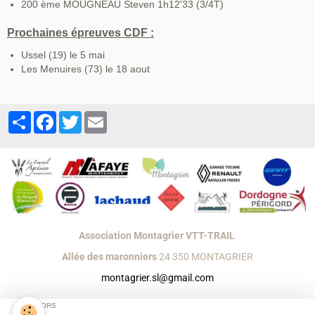
200 ème MOUGNEAU Steven 1h12'33 (3/4T)
Prochaines épreuves CDF :
Ussel (19) le 5 mai
Les Menuires (73) le 18 aout
Partager
Facebook
Twitter
Email
Association Montagrier VTT-TRAIL
Allée des maronniers
24 350 MONTAGRIER
montagrier.sl@gmail.com
Créer un site internet avec e-monsite
SPONSORS
Signaler un contenu illicite sur ce site