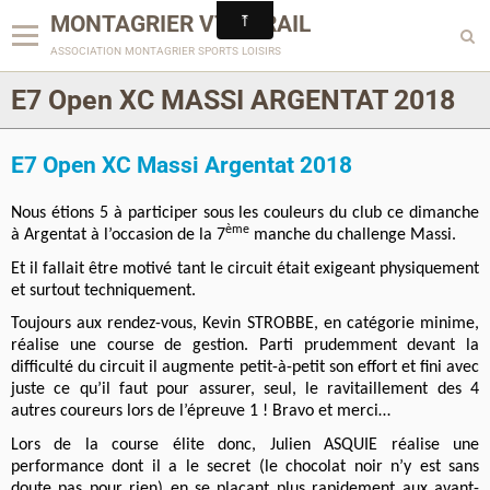
MONTAGRIER VTT-TRAIL
association montagrier sports loisirs
E7 Open XC MASSI ARGENTAT 2018
E7 Open XC Massi Argentat 2018
Nous étions 5 à participer sous les couleurs du club ce dimanche
ème
à Argentat à l’occasion de la 7
manche du challenge Massi.
Et il fallait être motivé tant le circuit était exigeant physiquement
et surtout techniquement.
Toujours aux rendez-vous, Kevin STROBBE, en catégorie minime,
réalise une course de gestion. Parti prudemment devant la
difficulté du circuit il augmente petit-à-petit son effort et fini avec
juste ce qu’il faut pour assurer, seul, le ravitaillement des 4
autres coureurs lors de l’épreuve 1 ! Bravo et merci…
Lors de la course élite donc, Julien ASQUIE réalise une
performance dont il a le secret (le chocolat noir n’y est sans
doute pas pour rien) en se plaçant plus rapidement aux avant-