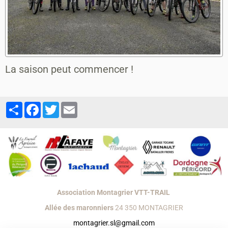
La saison peut commencer !
Partager
Facebook
Twitter
Email
Association Montagrier VTT-TRAIL
Allée des maronniers
24 350 MONTAGRIER
montagrier.sl@gmail.com