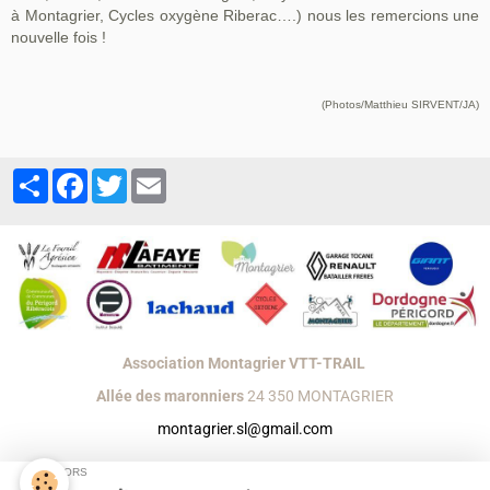
à Montagrier, Cycles oxygène Riberac….) nous les remercions une
nouvelle fois !
(Photos/Matthieu SIRVENT/JA)
Partager
Facebook
Twitter
Email
Association Montagrier VTT-TRAIL
Allée des maronniers
24 350 MONTAGRIER
montagrier.sl@gmail.com
Créer un site internet avec e-monsite
SPONSORS
Signaler un contenu illicite sur ce site