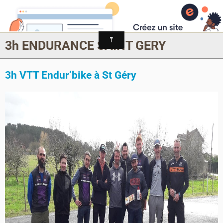
MONTAGRIER VTT-TRAIL
association montagrier sports loisirs
3h ENDURANCE SAINT GERY
3h VTT Endur’bike à St Géry