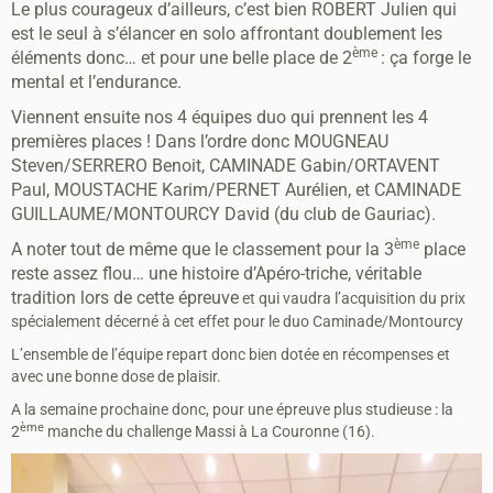
Le plus courageux d’ailleurs, c’est bien ROBERT Julien qui
est le seul à s’élancer en solo affrontant doublement les
ème
éléments donc… et pour une belle place de 2
: ça forge le
mental et l’endurance.
Viennent ensuite nos 4 équipes duo qui prennent les 4
premières places ! Dans l’ordre donc MOUGNEAU
Steven/SERRERO Benoit, CAMINADE Gabin/ORTAVENT
Paul, MOUSTACHE Karim/PERNET Aurélien, et CAMINADE
GUILLAUME/MONTOURCY David (du club de Gauriac).
ème
A noter tout de même que le classement pour la 3
place
reste assez flou… une histoire d’Apéro-triche, véritable
tradition lors de cette épreuve
et qui vaudra l’acquisition du prix
spécialement décerné à cet effet pour le duo Caminade/Montourcy
L’ensemble de l’équipe repart donc bien dotée en récompenses et
avec une bonne dose de plaisir.
A la semaine prochaine donc, pour une épreuve plus studieuse : la
ème
2
manche du challenge Massi à La Couronne (16).