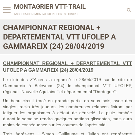
MONTAGRIER VTT-TRAIL
association montagrier sports loisirs
CHAMPIONNAT REGIONAL +
DEPARTEMENTAL VTT UFOLEP A
GAMMAREIX (24) 28/04/2019
CHAMPIONNAT REGIONAL + DEPARTEMENTAL VTT
UFOLEP A GAMMAREIX (24) 28/04/2019
Le club des Z’Accros a organisé le 28/04/2019 sur le site de
Gammareix à Beleymas (24) le championnat VTT UFOLEP,
régional ‘’Nouvelle Aquitaine’’ et départemental ‘’Dordogne’’.
Un beau circuit tracé en grande partie en sous bois, avec des
singles tracks très joueurs, les nombreuses relances finiront par
fatiguer les organismes à défaut de dénivelé. La pluie tombée
durant la semaine rendra quelques portions glissantes, mais aura
moins de conséquence sur les courses de l’après midi.
Trois Agrésiens : Simon, Guillaume et Julien ont représenté